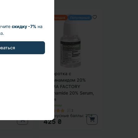
Популярный
Хит продаж
Популярный
учите
скидку -7%
на
з.
оваться
й
Сыворотка с
ивающий
ниацинамидом 20%
B Bio
DERMA FACTORY
 Repair
Niacinamide 20% Serum,
л
30 мл
В наличии
6
2
 баллы:
92✦
Бонусные баллы:
21✦
425 ₴