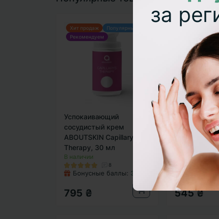
за ре
Хит продаж
Популярный
Новая упаковк
Рекомендуем
Хит продаж
Успокаивающий
Сыворотка 
сосудистый крем
лифтинга A
ABOUTSKIN Capillarys
Liquid Thread
Therapy, 30 мл
Drops, 30 мл
В наличии
В наличии
8
Бонусные баллы:
39✦
Бонусные 
795 ₴
545 ₴