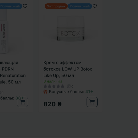
Популярный
Хит продаж
Популярный
ивающая
Крем с эффектом
с PDRN
ботокса LOW UP Botox
Renaturation
Like Up, 50 мл
В наличии
ule, 50 мл
0
Бонусные баллы:
41✦
0
 баллы:
88✦
820 ₴