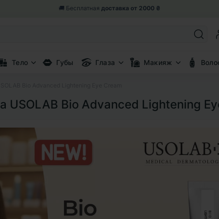
🎁 Возвращаем 5% от заказа
бонусными баллами
Тело
Губы
Глаза
Макияж
Воло
SOLAB Bio Advanced Lightening Eye Cream
а USOLAB Bio Advanced Lightening E