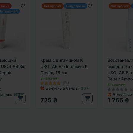
ставка
Хит продаж
Популярный
Хит продаж
Популярный
ивающий
Крем с витамином К
Восстанавл
 USOLAB Bio
USOLAB Bio Intensive K
сыворотка 
Repair
Cream, 15 мл
USOLAB Bio 
В наличии
мл
Repair Ampo
4
В наличии
Бонусные баллы:
36✦
2
баллы:
156✦
Бонусные
725 ₴
1 765 ₴