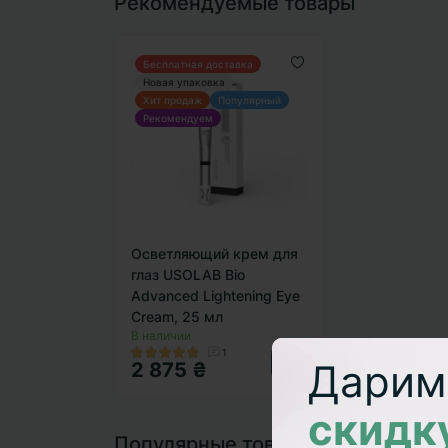
Рекомендуемые товары
Бесплатная доставка
Новая упаковка
Хит продаж
Популярный
Рекомендуем
Осветляющий крем для
глаз USOLAB Bio
Advanced Lightening Eye
Cream, 25 мл
В наличии
1
Дарим
2 875 ₴
скидк
Популярные товары