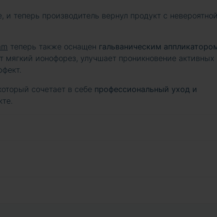
, и теперь производитель вернул продукт с невероятно
am
теперь также оснащен
гальваническим аппликаторо
т мягкий ионофорез, улучшает проникновение активных
фект.
 который сочетает в себе
профессиональный уход и
те.