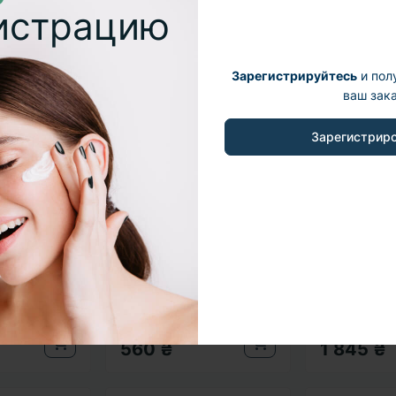
гистрацию
а
Хит продаж
Популярный
Хит продаж
Популярный
Зарегистрируйтесь
и пол
ваш зака
Зарегистрир
с эффектом
Крем от постакне и
Интенсивны
BOUTSKIN
рубцов USOLAB Bio
восстанавл
s Lifting
Intensive AC Cream, 15
крем USOLA
мл
Renaturation
В наличии
Cream, 50 м
6
2
В наличии
баллы:
27✦
Бонусные баллы:
28✦
Бонусные
560 ₴
1 845 ₴